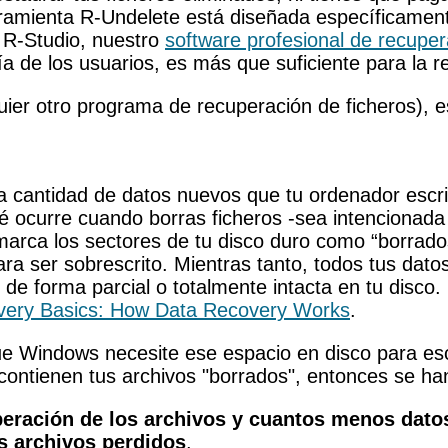
ramienta R-Undelete está diseñada específicamente
e R-Studio, nuestro
software profesional de recupe
ía de los usuarios, es más que suficiente para la 
er otro programa de recuperación de ficheros), es
a cantidad de datos nuevos que tu ordenador escri
 ocurre cuando borras ficheros -sea intencionada
arca los sectores de tu disco duro como “borrados
a ser sobrescrito. Mientras tanto, todos tus datos
 forma parcial o totalmente intacta en tu disco. E
overy Basics: How Data Recovery Works
.
que Windows necesite ese espacio en disco para e
 contienen tus archivos "borrados", entonces se ha
eración de los archivos y cuantos menos datos
us archivos perdidos
.