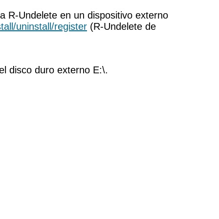
la R-Undelete en un dispositivo externo
all/uninstall/register
(R-Undelete de
l disco duro externo E:\.