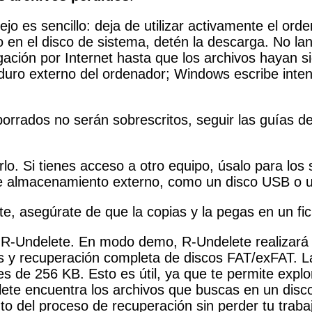
o es sencillo: deja de utilizar activamente el ord
o en el disco de sistema, detén la descarga. No l
egación por Internet hasta que los archivos hayan 
duro externo del ordenador; Windows escribe inte
rrados no serán sobrescritos, seguir las guías de
rlo. Si tienes acceso a otro equipo, úsalo para lo
o de almacenamiento externo, como un disco USB o
te, asegúrate de que la copias y la pegas en un fic
 R-Undelete. En modo demo, R-Undelete realizará t
s y recuperación completa de discos FAT/exFAT. La 
e 256 KB. Esto es útil, ya que te permite explora
lete encuentra los archivos que buscas en un disco
nto del proceso de recuperación sin perder tu traba