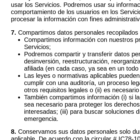
usar los Servicios. Podremos usar su informac
comportamiento de los usuarios en los Servici
procesar la información con fines administrati
7.
Compartimos datos personales recopilados a 
Compartimos información con nuestros pr
Servicios;
Podremos compartir y transferir datos per
desinversión, reestructuración, reorganiz
afiliada (en cada caso, ya sea en un todo 
Las leyes o normativas aplicables pueden
cumplir con una auditoría, un proceso lega
otros requisitos legales o (ii) es necesari
También compartimos información (i) si l
sea necesario para proteger los derechos 
interesadas; (iii) para buscar soluciones 
emergencia.
8.
Conservamos sus datos personales solo duran
aplicable. De acuerdo con la circular # IC78-