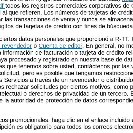
df
todos los registros comerciales corporativos de
cal al que refieren. Los números de tarjetas de créd
sar las transacciones de venta y nunca se almacen
ígitos de tarjetas de crédito con fines de búsqueda
ciertos datos personales que proporcionó a R-TT. P
/ revendedor
o
Cuenta de editor
. En general, no 
información de facturación o tarjeta de crédito r
aya procesado y registrado en nuestra base de dato
les que tenemos sobre usted, contáctenos por las 
icitud, pero es posible que tengamos restriccion
 Servicios a través de un revendedor o distribuido
rechazar solicitudes por ciertos motivos, como por 
ntelectual o derechos de privacidad de un tercero. 
te la autoridad de protección de datos correspond
icos promocionales, haga clic en el enlace incluido
ipción es obligatorio para todos los correos electr