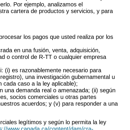
erlo. Por ejemplo, analizamos el
ra cartera de productos y servicios, y para
ocesar los pagos que usted realiza por los
rada en una fusión, venta, adquisición,
dad o control de R-TT o cualquier empresa
i: (i) es razonablemente necesario para
 registro), una investigación gubernamental u
n cada caso a la ley aplicable);
 en una demanda real o amenazada; (ii) según
es, socios comerciales u otras partes
r nuestros acuerdos; y (v) para responder a una
ales legítimos y según lo permita la ley
ps://www.canada.ca/content/dam/cra-