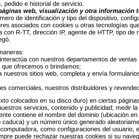
 pedido e historial de servicio.
páginas web, visualización y otra información 
ero de identificación y tipo del dispositivo, config
adores asociados con cookies u otras tecnologías q
a con R-TT, dirección IP, agente de HTTP, tipo de 
egó.
 maneras:
interactúa con nuestros departamentos de ventas o
io que ofrecemos o brindamos;
nuestros sitios web, completa y envía formularios 
es comerciales, nuestros distribuidores y revende
o colocados en su disco duro) en ciertas páginas p
uestros servicios, contenido y publicidad; medir l
te contiene el nombre del dominio (ubicación en In
do caduca) y un número único generado aleatoriamen
omputadora, como configuraciones del usuario, el 
empre puede rechazar nuestras cookies si su naveg