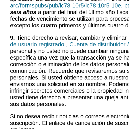
arc/formspubs/pub/ic78-10r5/ic78-10r5-10e. p
seis años
a partir del final del último año fis
fechas de vencimiento se utilizan para proce
excepto los cuatro primeros y últimos cuatro d
9.
Tiene derecho a revisar, cambiar y eliminar 
de usuario registrado.
,
Cuenta de distribuidor 
personal y no usted no puede cambiar ninguna 
específica una vez que la transacción ya se h
corrección o eliminación de los datos persona
comunicación. Recuerde que revisaremos su sol
personales. Si usted obtiene acceso a nuestros
enviarnos una solicitud en su nombre. Podemos 
infringir secretos comerciales o la propiedad i
usted tiene derecho a presentar una queja an
sus datos personales.
Si no desea recibir noticias o correos electrón
suscripción. El enlace de cancelación de suscr