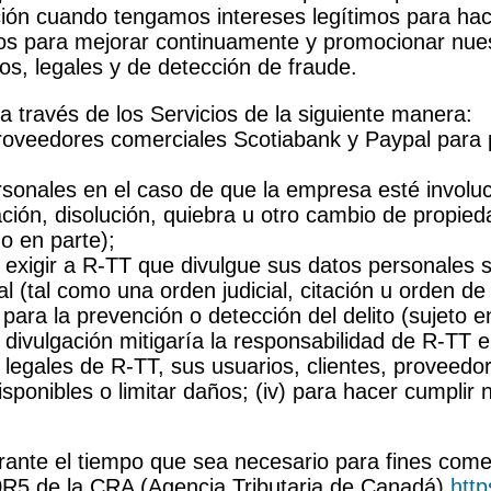
ión cuando tengamos intereses legítimos para hac
os para mejorar continuamente y promocionar nuest
vos, legales y de detección de fraude.
través de los Servicios de la siguiente manera:
oveedores comerciales Scotiabank y Paypal para pr
sonales en el caso de que la empresa esté involuc
ación, disolución, quiebra u otro cambio de propie
o en parte);
 exigir a R-TT que divulgue sus datos personales s
l (tal como una orden judicial, citación u orden de
o para la prevención o detección del delito (sujeto e
a divulgación mitigaría la responsabilidad de R-TT
legales de R-TT, sus usuarios, clientes, proveedor
disponibles o limitar daños; (iv) para hacer cumpli
te el tiempo que sea necesario para fines comerci
10R5 de la CRA (Agencia Tributaria de Canadá)
htt