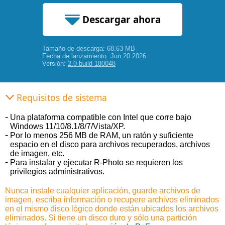
Descargar ahora
Tamaño de descarga: 68.63 MB
68.63 MB
Fecha de lanzamiento: Jun 20 2026
Versión:
2.0 build 180048
Requisitos de sistema
Una plataforma compatible con Intel que corre bajo
Windows 11/10/8.1/8/7/Vista/XP.
Por lo menos 256 MB de RAM, un ratón y suficiente
espacio en el disco para archivos recuperados, archivos
de imagen, etc.
Para instalar y ejecutar R-Photo se requieren los
privilegios administrativos.
Nunca instale cualquier aplicación, guarde archivos de
imagen, escriba información o recupere archivos eliminados
en el mismo disco lógico donde están ubicados los archivos
eliminados. Si tiene un disco duro y sólo una partición