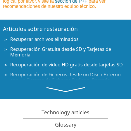
lógica, por favor, visite la
sección de P+F
para ver
recomendaciones de nuestro equipo técnico.
Artículos sobre restauración
Recuperar archivos eliminados
Recuperación Gratuita desde SD y Tarjetas de
Memoria
Recuperación de vídeo HD gratis desde tarjetas SD
Recuperación de Ficheros desde un Disco Externo
con un Sistema de Ficheros Dañado, Borrado,
Formateado o No Soportado
R-Undelete: Restaurar archivos de un ordenador que
no funciona
Recuperación Gratuita de Archivos desde una Tarjeta
Technology articles
de Memoria de un Teléfono Android
Glossary
Tutorial de Recuperación de Fotos y Vídeos