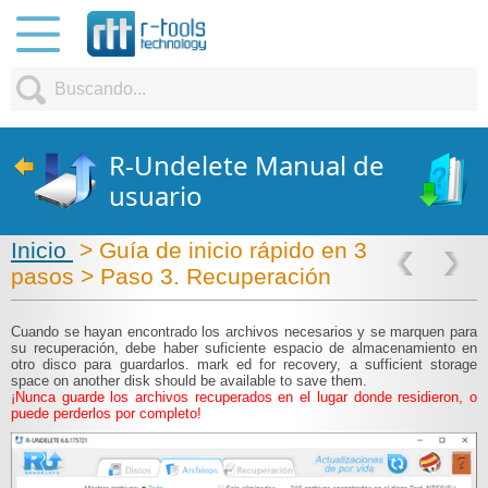
R-Undelete Manual de
usuario
Inicio
> Guía de inicio rápido en 3
pasos > Paso 3. Recuperación
Cuando se hayan encontrado los archivos necesarios y se marquen para
su recuperación, debe haber suficiente espacio de almacenamiento en
otro disco para guardarlos.
mark
ed for recovery, a sufficient storage
space on another disk should be available to save them.
¡Nunca guarde los archivos recuperados en el lugar donde residieron, o
puede perderlos por completo!