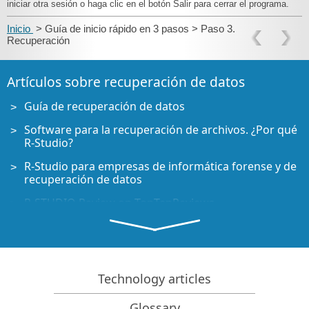
iniciar otra sesión o haga clic en el botón Salir para cerrar el programa.
Inicio
> Guía de inicio rápido en 3 pasos > Paso 3.
Recuperación
Artículos sobre recuperación de datos
Guía de recuperación de datos
Software para la recuperación de archivos. ¿Por qué
R-Studio?
R-Studio para empresas de informática forense y de
recuperación de datos
R-STUDIO Review on TopTenReviews
Opciones para recuperar archivos de discos SSD
Cómo recuperar datos de dispositivos NVMe
Predecir el éxito en casos comunes de recuperación
Technology articles
de datos
Glossary