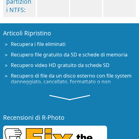
partizion
i NTFS:
Articoli Ripristino
Recupera i file eliminati
Recupero file gratuito da SD e schede di memoria
Recupero video HD gratuito da schede SD
Recupero di file da un disco esterno con file system
danneggiato, cancellato, formattato o non
supportato
R-Undelete: recupero file da un computer non
funzionante
Recupero file gratuito da una scheda di memoria di
Recensioni di R-Photo
un telefono Android
Recupera foto e video gratuitamente