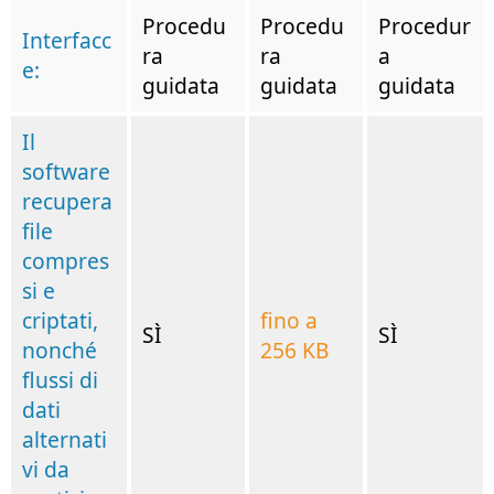
Procedu
Procedu
Procedur
Interfacc
ra
ra
a
e:
guidata
guidata
guidata
Il
software
recupera
file
compres
si e
criptati,
fino a
SÌ
SÌ
nonché
256 KB
flussi di
dati
alternati
vi da