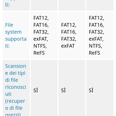
ti:
FAT12,
FAT12,
File
FAT16,
FAT12,
FAT16,
system
FAT32,
FAT16,
FAT32,
supporta
exFAT,
FAT32,
exFAT,
ti:
NTFS,
exFAT
NTFS,
ReFS
ReFS
Scansion
e dei tipi
di file
riconosci
SÌ
SÌ
SÌ
uti
(recuper
o di file
grezzi).