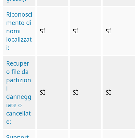
Riconosci
mento di
nomi
SÌ
SÌ
SÌ
localizzat
i:
Recuper
o file da
partizion
i
SÌ
SÌ
SÌ
dannegg
iate o
cancellat
e:
Support