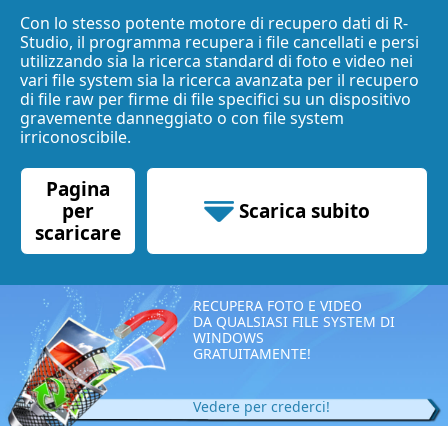
Con lo stesso potente motore di recupero dati di R-
Studio, il programma recupera i file cancellati e persi
utilizzando sia la ricerca standard di foto e video nei
vari file system sia la ricerca avanzata per il recupero
di file raw per firme di file specifici su un dispositivo
gravemente danneggiato o con file system
irriconoscibile.
Pagina
per
Scarica subito
scaricare
68.63 MB
RECUPERA FOTO E VIDEO
DA QUALSIASI FILE SYSTEM DI
WINDOWS
GRATUITAMENTE!
Vedere per crederci!